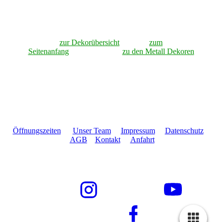
zur Dekorübersicht
zum
Seitenanfang
zu den Metall Dekoren
Öffnungszeiten
Unser Team
Impressum
Datenschutz
AGB
Kontakt
Anfahrt
Wandbreite GmbH • Im Gewerbegebiet 2-9 • 73116
Wäschenbeuren
Telefon +49 7172 189179 - 0 • Email info@wandbreite.de