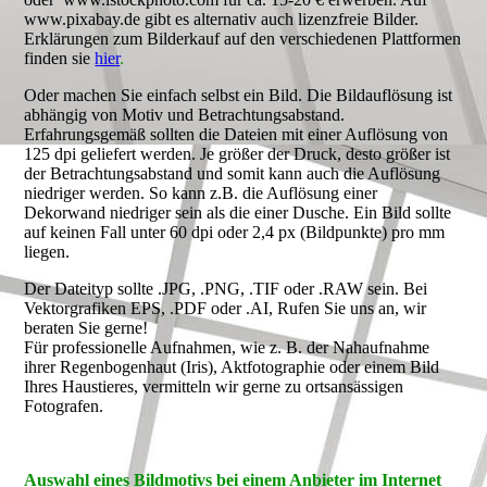
www.pixabay.de gibt es alternativ auch lizenzfreie Bilder.
Erklärungen zum Bilderkauf auf den verschiedenen Plattformen
finden sie
hier
.
Oder machen Sie einfach selbst ein Bild. Die Bildauflösung ist
abhängig von Motiv und Betrachtungsabstand.
Erfahrungsgemäß sollten die Dateien mit einer Auflösung von
125 dpi geliefert werden. Je größer der Druck, desto größer ist
der Betrachtungsabstand und somit kann auch die Auflösung
niedriger werden. So kann z.B. die Auflösung einer
Dekorwand niedriger sein als die einer Dusche. Ein Bild sollte
auf keinen Fall unter 60 dpi oder 2,4 px (Bildpunkte) pro mm
liegen.
Der Dateityp sollte .JPG, .PNG, .TIF oder .RAW sein. Bei
Vektorgrafiken EPS, .PDF oder .AI, Rufen Sie uns an, wir
beraten Sie gerne!
Für professionelle Aufnahmen, wie z. B. der Nahaufnahme
ihrer Regenbogenhaut (Iris), Aktfotographie oder einem Bild
Ihres Haustieres, vermitteln wir gerne zu ortsansässigen
Fotografen.
Auswahl eines Bildmotivs bei einem Anbieter im Internet